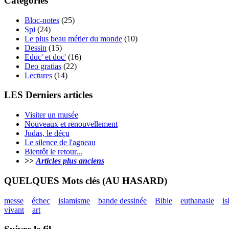
Catégories
Bloc-notes
(25)
Spi
(24)
Le plus beau métier du monde
(10)
Dessin
(15)
Educ' et doc'
(16)
Deo gratias
(22)
Lectures
(14)
LES Derniers articles
Visiter un musée
Nouveaux et renouvellement
Judas, le déçu
Le silence de l'agneau
Bientôt le retour...
>>
Articles plus anciens
QUELQUES Mots clés (AU HASARD)
messe
échec
islamisme
bande dessinée
Bible
euthanasie
i
vivant
art