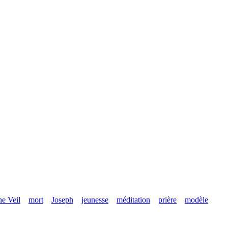
e Veil
mort
Joseph
jeunesse
méditation
prière
modèle