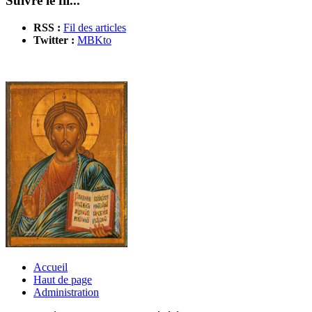
Suivre le fil...
RSS :
Fil des articles
Twitter :
MBKto
Accueil
Haut de page
Administration