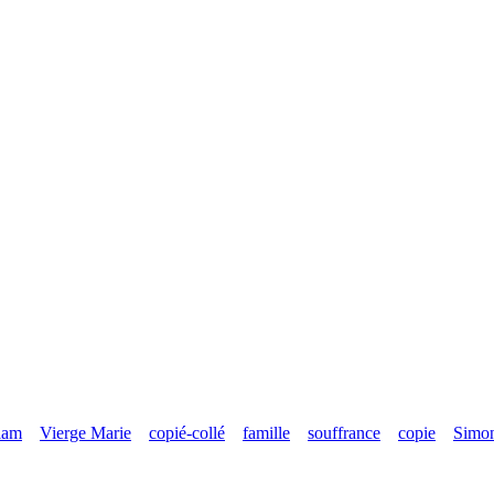
slam
Vierge Marie
copié-collé
famille
souffrance
copie
Simon