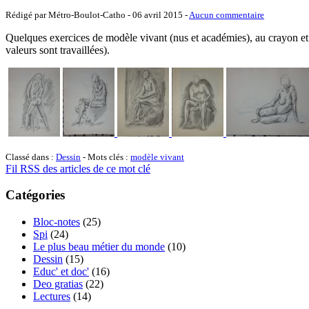
Rédigé par Métro-Boulot-Catho -
06 avril 2015
-
Aucun commentaire
Quelques exercices de modèle vivant (nus et académies), au crayon et pa
valeurs sont travaillées).
Classé dans :
Dessin
- Mots clés :
modèle vivant
Fil RSS des articles de ce mot clé
Catégories
Bloc-notes
(25)
Spi
(24)
Le plus beau métier du monde
(10)
Dessin
(15)
Educ' et doc'
(16)
Deo gratias
(22)
Lectures
(14)