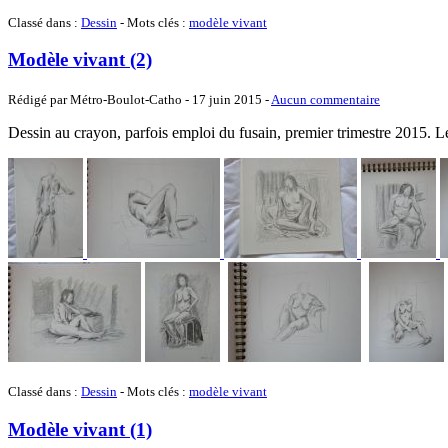
Classé dans :
Dessin
- Mots clés :
modèle vivant
Modèle vivant (2)
Rédigé par Métro-Boulot-Catho -
17 juin 2015
-
Aucun commentaire
Dessin au crayon, parfois emploi du fusain, premier trimestre 2015. Le 
Classé dans :
Dessin
- Mots clés :
modèle vivant
Modèle vivant (1)