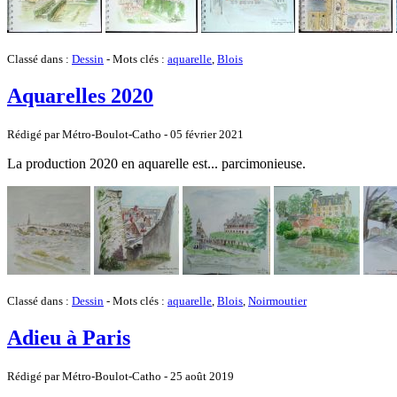
Classé dans :
Dessin
- Mots clés :
aquarelle
,
Blois
Aquarelles 2020
Rédigé par Métro-Boulot-Catho -
05 février 2021
La production 2020 en aquarelle est... parcimonieuse.
Classé dans :
Dessin
- Mots clés :
aquarelle
,
Blois
,
Noirmoutier
Adieu à Paris
Rédigé par Métro-Boulot-Catho -
25 août 2019