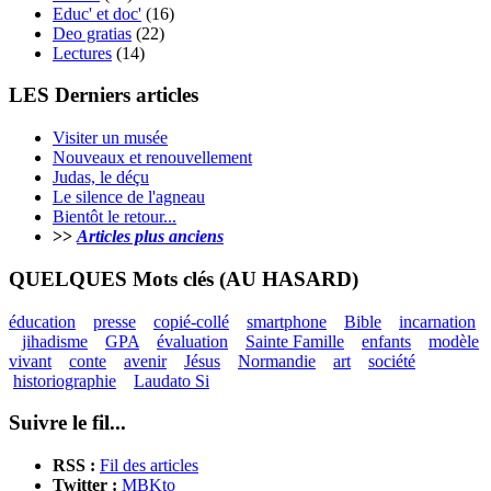
Educ' et doc'
(16)
Deo gratias
(22)
Lectures
(14)
LES Derniers articles
Visiter un musée
Nouveaux et renouvellement
Judas, le déçu
Le silence de l'agneau
Bientôt le retour...
>>
Articles plus anciens
QUELQUES Mots clés (AU HASARD)
éducation
presse
copié-collé
smartphone
Bible
incarnation
jihadisme
GPA
évaluation
Sainte Famille
enfants
modèle
vivant
conte
avenir
Jésus
Normandie
art
société
historiographie
Laudato Si
Suivre le fil...
RSS :
Fil des articles
Twitter :
MBKto