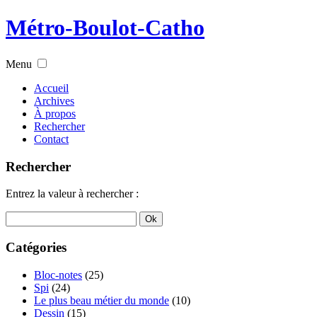
Métro-Boulot-Catho
Menu
Accueil
Archives
À propos
Rechercher
Contact
Rechercher
Entrez la valeur à rechercher :
Catégories
Bloc-notes
(25)
Spi
(24)
Le plus beau métier du monde
(10)
Dessin
(15)