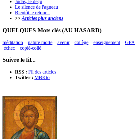
Judas, le déçu
Le silence de l'agneau
Bientôt le retour...
>>
Articles plus anciens
QUELQUES Mots clés (AU HASARD)
méditation
nature morte
avenir
collège
enseignement
GPA
échec
copié-collé
Suivre le fil...
RSS :
Fil des articles
Twitter :
MBKto