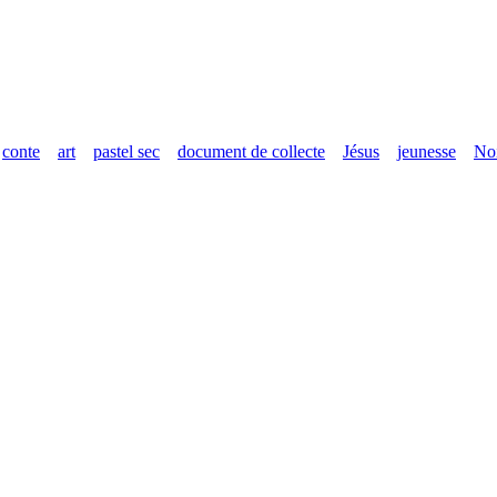
conte
art
pastel sec
document de collecte
Jésus
jeunesse
Noi