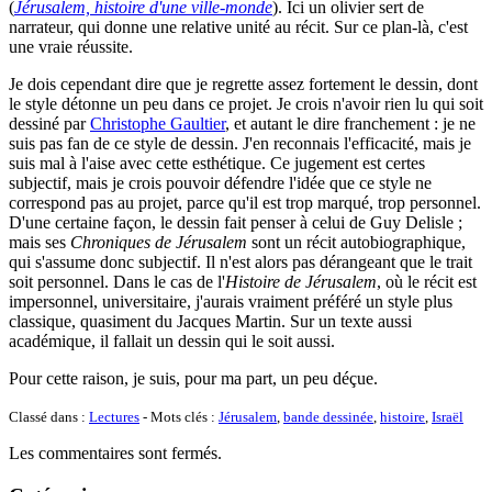
(
Jérusalem, histoire d'une ville-monde
). Ici un olivier sert de
narrateur, qui donne une relative unité au récit. Sur ce plan-là, c'est
une vraie réussite.
Je dois cependant dire que je regrette assez fortement le dessin, dont
le style détonne un peu dans ce projet. Je crois n'avoir rien lu qui soit
dessiné par
Christophe Gaultier
, et autant le dire franchement : je ne
suis pas fan de ce style de dessin. J'en reconnais l'efficacité, mais je
suis mal à l'aise avec cette esthétique. Ce jugement est certes
subjectif, mais je crois pouvoir défendre l'idée que ce style ne
correspond pas au projet, parce qu'il est trop marqué, trop personnel.
D'une certaine façon, le dessin fait penser à celui de Guy Delisle ;
mais ses
Chroniques de Jérusalem
sont un récit autobiographique,
qui s'assume donc subjectif. Il n'est alors pas dérangeant que le trait
soit personnel. Dans le cas de l'
Histoire de Jérusalem
, où le récit est
impersonnel, universitaire, j'aurais vraiment préféré un style plus
classique, quasiment du Jacques Martin. Sur un texte aussi
académique, il fallait un dessin qui le soit aussi.
Pour cette raison, je suis, pour ma part, un peu déçue.
Classé dans :
Lectures
- Mots clés :
Jérusalem
,
bande dessinée
,
histoire
,
Israël
Les commentaires sont fermés.