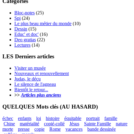
Catégories
Bloc-notes
(25)
Spi
(24)
Le plus beau métier du monde
(10)
Dessin
(15)
Educ' et doc'
(16)
Deo gratias
(22)
Lectures
(14)
LES Derniers articles
Visiter un musée
Nouveaux et renouvellement
Judas, le déçu
Le silence de l'agneau
Bientôt le retour...
>>
Articles plus anciens
QUELQUES Mots clés (AU HASARD)
échec
enfants
loi
histoire
équitable
portrait
famille
Chine
matérialité
copié-collé
Jésus
Sainte Famille
nature
morte
presse
copie
Rome
vacances
bande dessinée