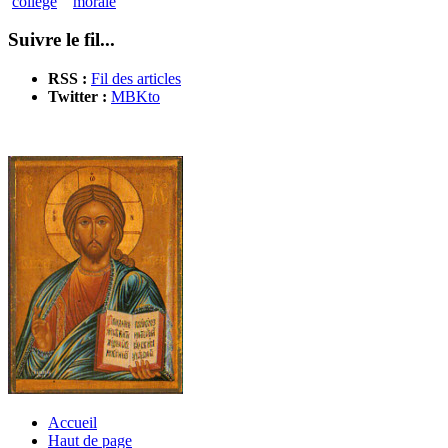
collège
morale
Suivre le fil...
RSS :
Fil des articles
Twitter :
MBKto
Accueil
Haut de page