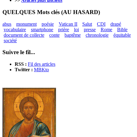
>>
Articles plus anciens
QUELQUES Mots clés (AU HASARD)
abus
monument
poésie
Vatican II
Salut
CDI
drapé
vocabulaire
smartphone
prière
loi
presse
Rome
Bible
document de collecte
conte
baptême
chronologie
équitable
société
Suivre le fil...
RSS :
Fil des articles
Twitter :
MBKto