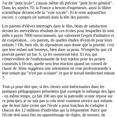
J'ai dit "petit lycée", j'aurais même dû préciser "petit lycée général".
Dans les années 70, la France a besoin d'ingénieurs, aussi la filière
scientifique devient-elle la "voie royale". Et le reste aujourd'hui
encore, y compris (et surtout) dans la tête des parents.
Les parents d'élèves interrogés dans le film, béats de satisfaction
devant les merveilleux résultats de ces écoles pour lesquelles ils sont
prêts à payer 7000 euros/annuels, qui valorisent l'esprit d'initiative et
de coopération... ces parents, de quelles études rêvent-ils pour leurs
enfants ? Oh, bien sûr, ils répondront sans doute que la priorité, c'est
que leur enfant soit heureux, bien dans sa peau. N'empêche que s'il
pouvait passer un bac S, ça les rassurerait bien. Et eux qui
s'émerveillent de l'enthousiasme de leur rejeton pour les projets
construits à l'école, quelle sera leur réaction quand un conseil de
classe de 3ème suggèrera une orientation en voie professionnelle à
leur enfant qui "n'est pas scolaire" et que le travail intellectuel ennuie
?
Tout ça pour dire que, si des choses sont intéressantes dans les
pratiques pédagogiques présentées (par exemple le mélange des âges
- en même temps, ça fait 100 ans que la patrouille scoute repose sur
ce principe), je ne sais pas si cela rend vraiment service aux enfants
que de leur faire croire que l'école a pour fonction de s'adapter à
chacun des 12 millions d'individus qui la fréquentent. Parce que
l'école doit aussi être un apprentissage de règles, de normes, de