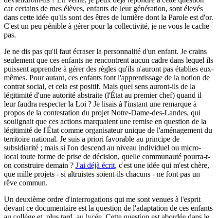
car certains de mes élèves, enfants de leur génération, sont élevés
dans cette idée qu'ils sont des êtres de lumière dont la Parole est d'or.
C'est un peu pénible à gérer pour la collectivité, je ne vous le cache
pas.
Je ne dis pas qu'il faut écraser la personnalité d'un enfant. Je crains
seulement que ces enfants ne rencontrent aucun cadre dans lequel ils
puissent apprendre à gérer des règles qu'ils n'auront pas établies eux-
mêmes. Pour autant, ces enfants font l'apprentissage de la notion de
contrat social, et cela est positif. Mais quel sens auront-ils de la
légitimité d'une autorité abstraite (l'État au premier chef) quand il
leur faudra respecter la Loi ? Je lisais à l'instant une remarque à
propos de la contestation du projet Notre-Dame-des-Landes, qui
soulignait que ces actions marquaient une remise en question de la
légitimité de l'État comme organisateur unique de l'aménagement du
territoire national. Je suis a priori favorable au principe de
subsidiarité ; mais si l'on descend au niveau individuel ou micro-
local toute forme de prise de décision, quelle communauté pourra-t-
on construire demain ?
J'ai déjà écrit
, c'est une idée qui m'est chère,
que mille projets - si altruistes soient-ils chacuns - ne font pas un
rêve commun.
Un deuxième ordre d'interrogations qui me sont venues à l'esprit
devant ce documentaire est la question de l'adaptation de ces enfants
au collège et, plus tard, au lycée. Cette question est abordée dans le