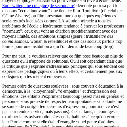
moyens employés par Ashoka pour vendre son rêve d'école idéale.
Sur Twitter, une collègue (de secondaire)
démonte pour sa part le
discours "école innovante" que tient ce film. Tout livre (cf. celui de
Céline Alvarez) ou film présentant une ou quelques expériences
scolaires très localisées comme LA solution miracle à tous les
problèmes de l'école a légèrement tendance à énerver les professeurs
"normaux", ceux qui vont au charbon quotidiennement avec des
moyens limités, des ambitions simples (genre :
transmettre des
connaissances
, wouah la rebellitude) et des cas sociaux parfois trop
lourds pour une institution à qui l'on demande beaucoup (trop).
Pour ma part, je voudrais relever que ce film pose beaucoup plus de
questions qu'il n'apporte de solutions. Qu'il soit cependant clair que
la critique que j'exprime s'adresse aux principes qui sous-tendent ces
expériences pédagogiques ou à leurs effets, et certainement pas aux
collègues qui les mettent en oeuvre.
Premier ordre de questions soulevées : sous couvert d'éducation à la
démocratie, à la "citoyenneté", "d'empathie" et d'expression des
émotions, ces enfants s'expriment beaucoup (assez mal en général et
personne, sous prétexte de respecter leur spontanéité sans doute, ne
se soucie de corriger leurs erreurs d'expression ; pour moi ce n'est
pas leur rendre service, mais passons). Ces enfants, encouragés à
exprimer leurs avis/émotions/ressentis, habitués à ce qu'on écoute
leur Parole comme si elle était d'évangile : quel genre d'adultes
deviendront-ils ? En vérité, je peux déjà répondre à cette question