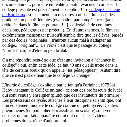
documentaire ... pour être en réalité aussitôt évacuée ! car le seul
collège présenté est précisément l'exception ! Le
collège Clisthène
de Bordeaux
est justement l'un des rares à utiliser, lui aussi, des
pratiques un peu différentes (évaluation par compétences [jamais
critiquée dans le film, et pourtant !...], collégialité de certaines
décisions, pédagogies par projet...). En d'autres termes, le film est
extrêmement mensonger puisqu'il semble dire que les élèves, passés
par des écoles "originales", n'auront aucun mal à s'adapter au
collège.. "original"... La vérité c'est que le passage au collège
"normal" risque d'être un peu brutal.
On me répondra peut-être que c'est une invitation à "changer le
collège" : oui, enfin cette idée, ça fait 40 ans qu'elle trotte dans la
tête de certains (ceux qu'on appelle "les pédagogues"). Autant dire
que ce n'est pas demain que le collège va changer.
L'inertie du collège s'explique par le fait qu'à l'origine (1975 loi
Haby instituant le Collège unique), ce sont des professeurs de lycée
qui sont venus y enseigner (plutôt que des instituteurs du primaire).
Les professeurs de lycée, attachés à leur discipline scientifique, ont
immédiatement modelé le collège comme un petit lycée. D'autres
phénomènes (en particulier la massification scolaire) sont venus
ensuite, qui ont fait apparaître et qui ont creusé les évidents
problèmes du système d'aujourd'hui.