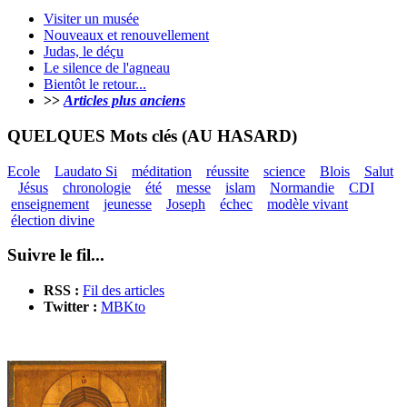
Visiter un musée
Nouveaux et renouvellement
Judas, le déçu
Le silence de l'agneau
Bientôt le retour...
>>
Articles plus anciens
QUELQUES Mots clés (AU HASARD)
Ecole
Laudato Si
méditation
réussite
science
Blois
Salut
Jésus
chronologie
été
messe
islam
Normandie
CDI
enseignement
jeunesse
Joseph
échec
modèle vivant
élection divine
Suivre le fil...
RSS :
Fil des articles
Twitter :
MBKto