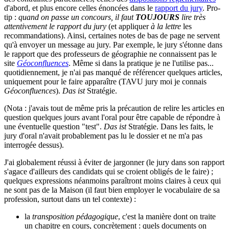
d'abord, et plus encore celles énoncées dans le
rapport du jury
. Pro-
tip :
quand on passe un concours, il faut
TOUJOURS
lire très
attentivement le rapport du jury
(et appliquer
à la lettre
les
recommandations). Ainsi, certaines notes de bas de page ne servent
qu'à envoyer un message au jury. Par exemple, le jury s'étonne dans
le rapport que des professeurs de géographie ne connaissent pas le
site
Géoconfluences
. Même si dans la pratique je ne l'utilise pas...
quotidiennement, je n'ai pas manqué de référencer quelques articles,
uniquement pour le faire apparaître (TAVU jury moi je connais
Géoconfluences
).
Das ist
Stratégie.
(Nota : j'avais tout de même pris la précaution de relire les articles en
question quelques jours avant l'oral pour être capable de répondre à
une éventuelle question "test".
Das ist
Stratégie. Dans les faits, le
jury d'oral n'avait probablement pas lu le dossier et ne m'a pas
interrogée dessus).
J'ai globalement réussi à éviter de jargonner (le jury dans son rapport
s'agace d'ailleurs des candidats qui se croient obligés de le faire) ;
quelques expressions néanmoins paraîtront moins claires à ceux qui
ne sont pas de la Maison (il faut bien employer le vocabulaire de sa
profession, surtout dans un tel contexte) :
la
transposition pédagogique
, c'est la manière dont on traite
un chapitre en cours, concrètement : quels documents on