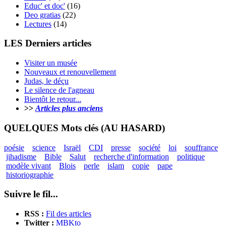
Educ' et doc'
(16)
Deo gratias
(22)
Lectures
(14)
LES Derniers articles
Visiter un musée
Nouveaux et renouvellement
Judas, le déçu
Le silence de l'agneau
Bientôt le retour...
>>
Articles plus anciens
QUELQUES Mots clés (AU HASARD)
poésie
science
Israël
CDI
presse
société
loi
souffrance
jihadisme
Bible
Salut
recherche d'information
politique
modèle vivant
Blois
perle
islam
copie
pape
historiographie
Suivre le fil...
RSS :
Fil des articles
Twitter :
MBKto