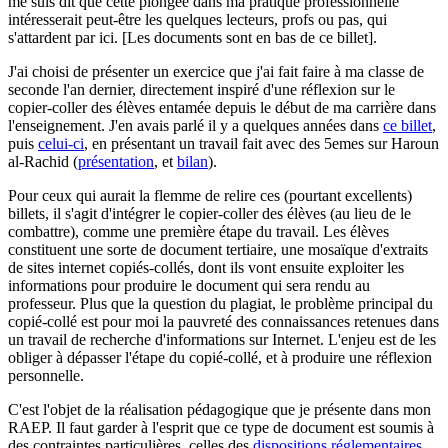
me suis dit que cette plongée dans ma pratique professionnelle
intéresserait peut-être les quelques lecteurs, profs ou pas, qui
s'attardent par ici. [Les documents sont en bas de ce billet].
J'ai choisi de présenter un exercice que j'ai fait faire à ma classe de
seconde l'an dernier, directement inspiré d'une réflexion sur le
copier-coller des élèves entamée depuis le début de ma carrière dans
l'enseignement. J'en avais parlé il y a quelques années dans
ce billet
,
puis
celui-ci
, en présentant un travail fait avec des 5emes sur Haroun
al-Rachid (
présentation
, et
bilan
).
Pour ceux qui aurait la flemme de relire ces (pourtant excellents)
billets, il s'agit d'intégrer le copier-coller des élèves (au lieu de le
combattre), comme une première étape du travail. Les élèves
constituent une sorte de document tertiaire, une mosaïque d'extraits
de sites internet copiés-collés, dont ils vont ensuite exploiter les
informations pour produire le document qui sera rendu au
professeur. Plus que la question du plagiat, le problème principal du
copié-collé est pour moi la pauvreté des connaissances retenues dans
un travail de recherche d'informations sur Internet. L'enjeu est de les
obliger à dépasser l'étape du copié-collé, et à produire une réflexion
personnelle.
C'est l'objet de la réalisation pédagogique que je présente dans mon
RAEP. Il faut garder à l'esprit que ce type de document est soumis à
des contraintes particulières, celles des
dispositions réglementaires