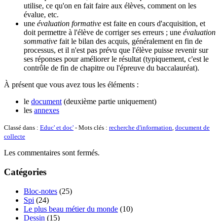
utilise, ce qu'on en fait faire aux élèves, comment on les
évalue, etc.
une
évaluation formative
est faite en cours d'acquisition, et
doit permettre à l'élève de corriger ses erreurs ; une
évaluation
sommative
fait le bilan des acquis, généralement en fin de
processus, et il n'est pas prévu que l'élève puisse revenir sur
ses réponses pour améliorer le résultat (typiquement, c'est le
contrôle de fin de chapitre ou l'épreuve du baccalauréat).
À présent que vous avez tous les éléments :
le
document
(deuxième partie uniquement)
les
annexes
Classé dans :
Educ' et doc'
- Mots clés :
recherche d'information
,
document de
collecte
Les commentaires sont fermés.
Catégories
Bloc-notes
(25)
Spi
(24)
Le plus beau métier du monde
(10)
Dessin
(15)